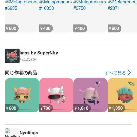
600
400
400
600
¥
¥
¥
¥
Imps by SuperNfty
商品数
304
同じ作者の商品
すべて見る
600
700
1,610
1,350
¥
¥
¥
¥
Nyolings