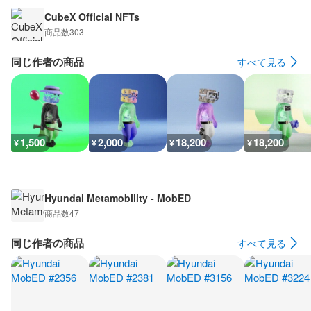
CubeX Official NFTs
商品数
303
同じ作者の商品
すべて見る
1,500
2,000
18,200
18,200
¥
¥
¥
¥
Hyundai Metamobility - MobED
商品数
47
同じ作者の商品
すべて見る