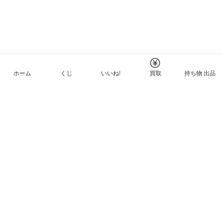
ホーム
くじ
いいね!
買取
持ち物 出品
メルカリNFTについて
ヘルプとガイド
プライバシーと利用規約