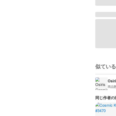
似ている
Osir
商品
同じ作者の