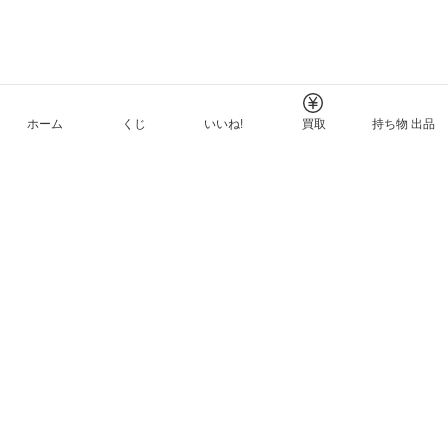
ホーム
くじ
いいね!
買取
持ち物 出品
メルカリNFTについて
ヘルプとガイド
プライバシーと利用規約