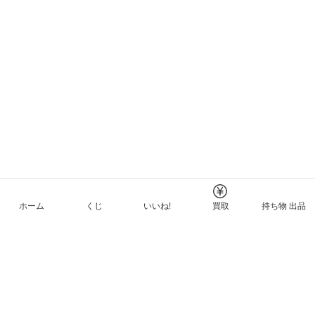
ホーム
くじ
いいね!
買取
持ち物 出品
メルカリNFTについて