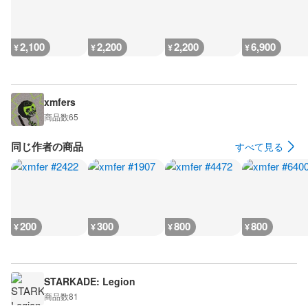
2,100
2,200
2,200
6,900
¥
¥
¥
¥
xmfers
商品数
65
同じ作者の商品
すべて見る
200
300
800
800
¥
¥
¥
¥
STARKADE: Legion
商品数
81