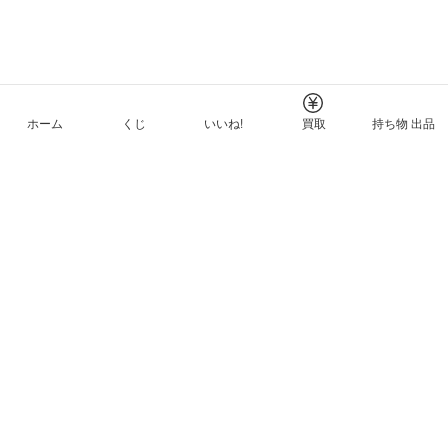
ホーム
くじ
いいね!
買取
持ち物 出品
メルカリNFTについて
ヘルプとガイド
プライバシーと利用規約