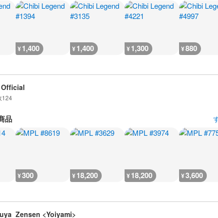
1,400
1,400
1,300
880
¥
¥
¥
¥
Official
数
124
商品
300
18,200
18,200
3,600
¥
¥
¥
¥
uya_Zensen <Yoiyami>