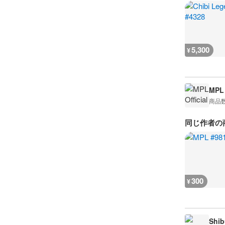
5,300
¥
MPL 
商品
同じ作者の
300
¥
Shib