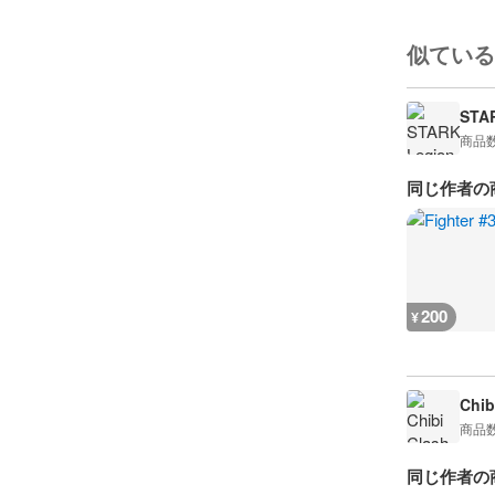
似ている
STA
商品
同じ作者の
200
¥
Chib
商品
同じ作者の