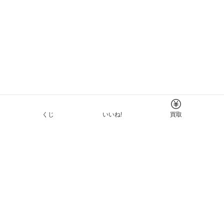
くじ
いいね!
買取
Tについて
イド