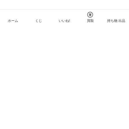
ホーム
くじ
いいね!
買取
持ち物 出品
メルカリNFTについて
ヘルプとガイド
プライバシーと利用規約
© Mercari, Inc.