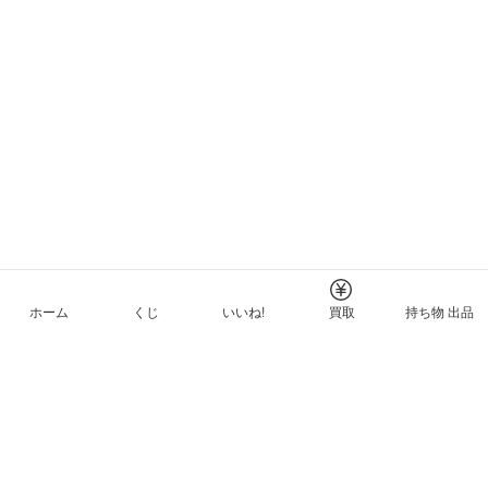
ホーム
くじ
いいね!
買取
持ち物 出品
メルカリNFTについて