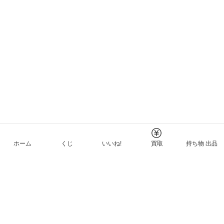
ホーム
くじ
いいね!
買取
持ち物 出品
メルカリNFTについて