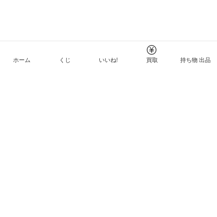
ホーム
くじ
いいね!
買取
持ち物 出品
メルカリNFTについて
ヘルプとガイド
プライバシーと利用規約