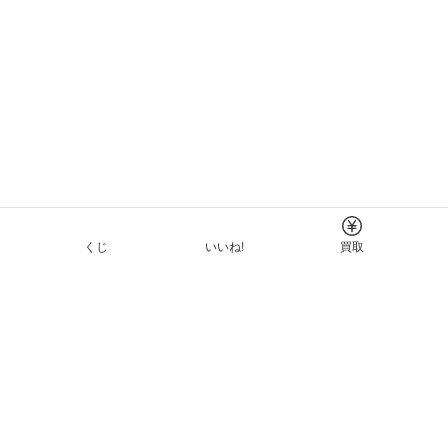
くじ
いいね!
買取
Tについて
イド