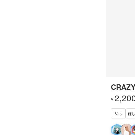
CRAZY
2,20
¥
ほ
5