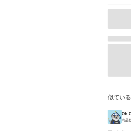
似ている
Oh O
商品