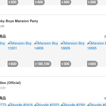
300
400
400
300
¥
¥
¥
¥
ky Boys Mansion Party
数
39
商品
600
180,100
300
600
¥
¥
¥
¥
les (Official)
数
121
商品