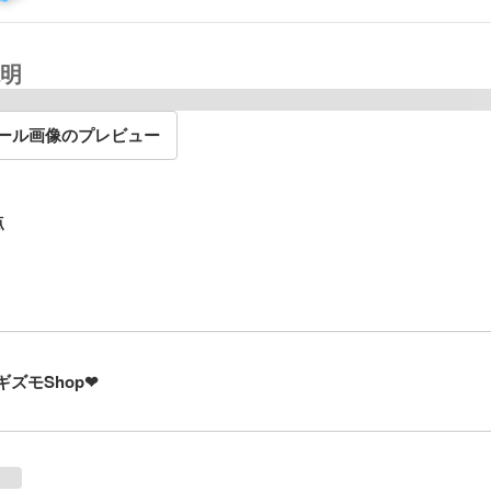
明
ール画像のプレビュー
点
︎ギズモShop❤︎