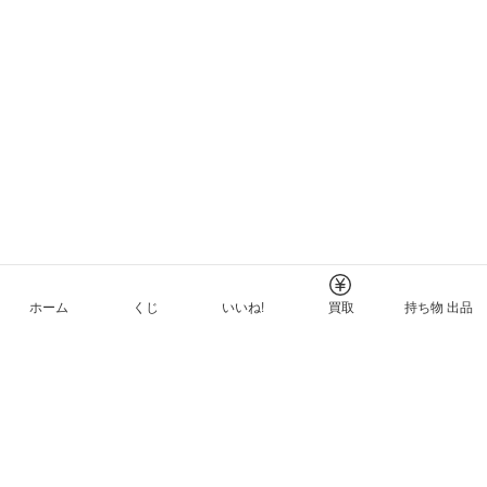
ホーム
くじ
いいね!
買取
持ち物 出品
メルカリNFTについて
ヘルプとガイド