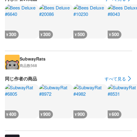
300
300
500
500
¥
¥
¥
¥
SubwayRats
商品数
568
同じ作者の商品
すべて見る
400
900
900
600
¥
¥
¥
¥