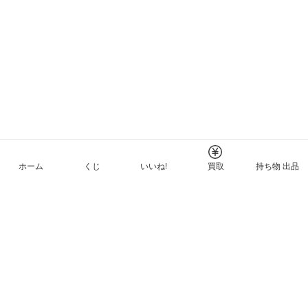
ホーム
くじ
いいね!
買取
持ち物 出品
メルカリNFTについて
ヘルプとガイド