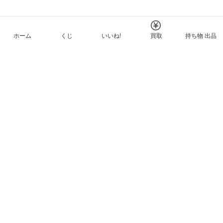
ホーム
くじ
いいね!
買取
持ち物 出品
メルカリNFTについて
ヘルプとガイド
プライバシーと利用規約
© Mercari, Inc.