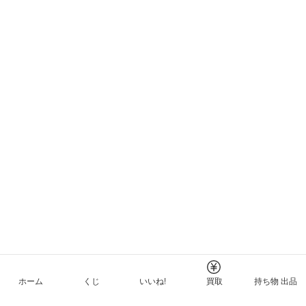
ホーム
くじ
いいね!
買取
持ち物 出品