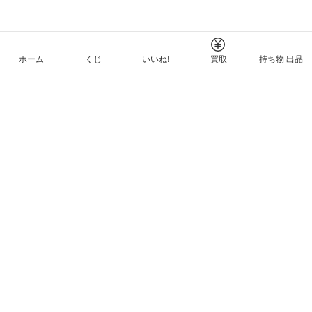
ホーム
くじ
いいね!
買取
持ち物 出品
メルカリNFTについて
ヘルプとガイド
プライバシーと利用規約
© Mercari, Inc.