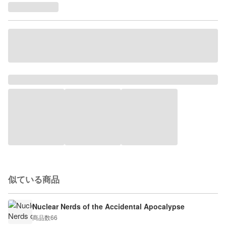
似ている商品
Nuclear Nerds of the Accidental Apocalypse
商品数
66