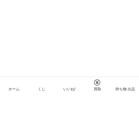
ホーム
くじ
いいね!
買取
持ち物 出品
メルカリNFTについて