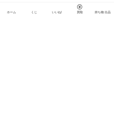
ホーム
くじ
いいね!
買取
持ち物 出品
メルカリNFTについて
ヘルプとガイド
プライバシーと利用規約
© Mercari, Inc.