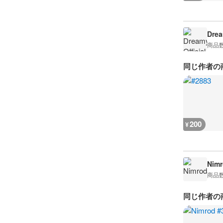
Drea
商品
同じ作者の
200
¥
Nimr
商品
同じ作者の