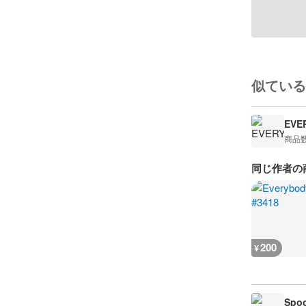
似ている
EVE
商品
同じ作者の
200
¥
Spoo