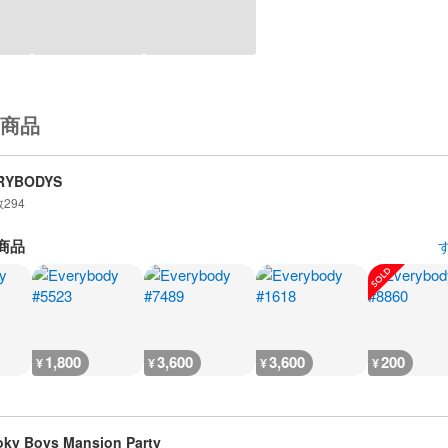
商品
RYBODYS
数
294
商品
1,800
3,600
3,600
200
¥
¥
¥
¥
ky Boys Mansion Party