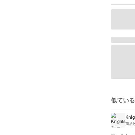
似ている
Knig
商品