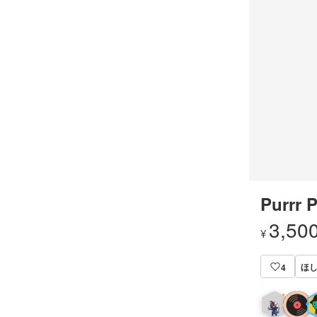
Purrr 
3,50
¥
ほ
4