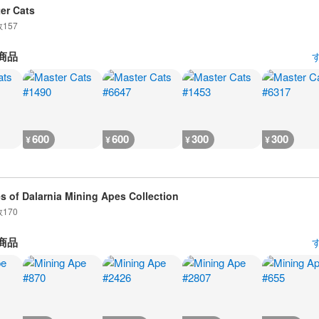
er Cats
数
157
商品
600
600
300
300
¥
¥
¥
¥
s of Dalarnia Mining Apes Collection
数
170
商品