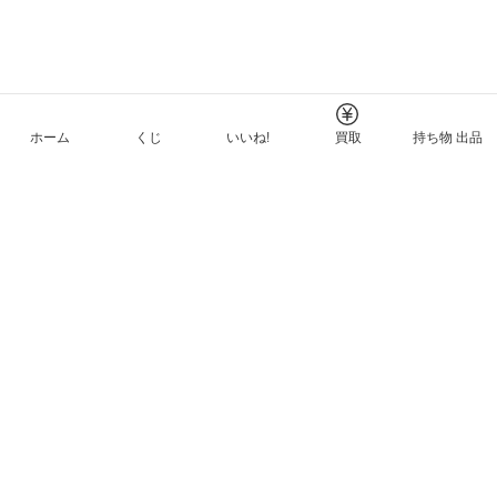
ホーム
くじ
いいね!
買取
持ち物 出品
メルカリNFTについて
ヘルプとガイド
プライバシーと利用規約