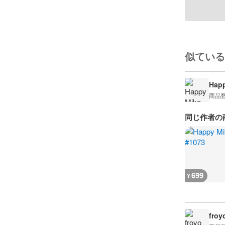
似ている
Happ
商品
同じ作者の
699
¥
froy