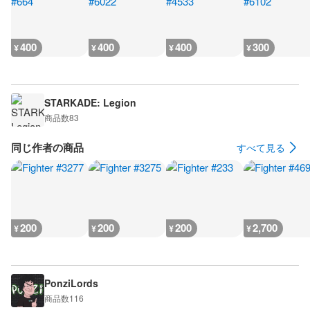
400
400
400
300
¥
¥
¥
¥
STARKADE: Legion
商品数
83
同じ作者の商品
すべて見る
200
200
200
2,700
¥
¥
¥
¥
PonziLords
商品数
116