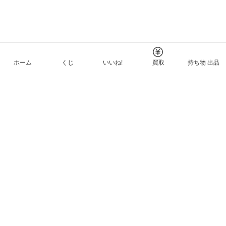
ホーム
くじ
いいね!
買取
持ち物 出品
メルカリNFTについて
ヘルプとガイド
プライバシーと利用規約