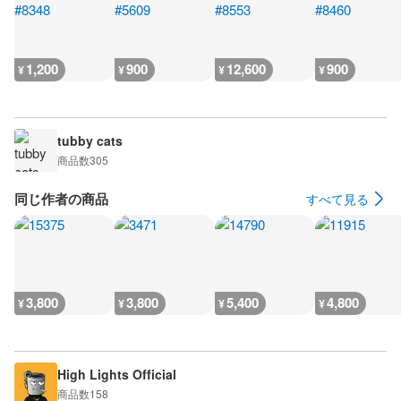
1,200
900
12,600
900
¥
¥
¥
¥
tubby cats
商品数
305
同じ作者の商品
すべて見る
3,800
3,800
5,400
4,800
¥
¥
¥
¥
High Lights Official
商品数
158