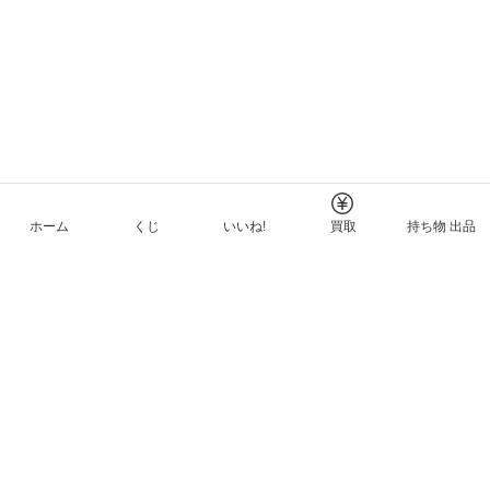
ホーム
くじ
いいね!
買取
持ち物 出品
メルカリNFTについて
ヘルプとガイド
プライバシーと利用規約