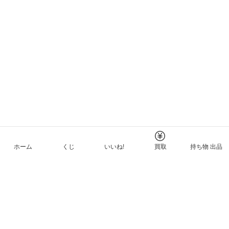
ホーム
くじ
いいね!
買取
持ち物 出品
メルカリNFTについて