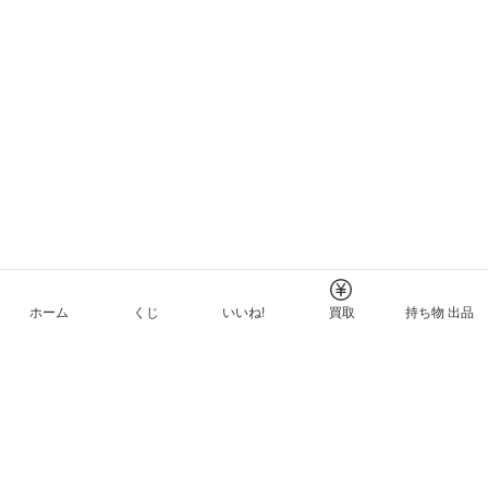
ホーム
くじ
いいね!
買取
持ち物 出品
メルカリNFTについて