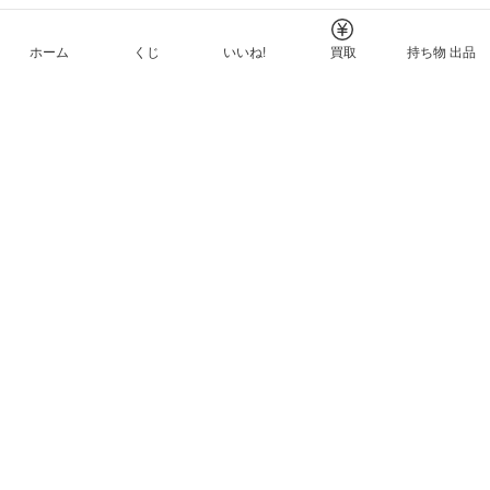
ホーム
くじ
いいね!
買取
持ち物 出品
メルカリNFTについて
ヘルプとガイド
プライバシーと利用規約
© Mercari, Inc.