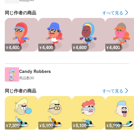
同じ作者の商品
すべて見る
4,400
4,400
4,600
4,400
¥
¥
¥
¥
Candy Robbers
商品数
30
同じ作者の商品
すべて見る
7,300
5,100
5,100
5,100
¥
¥
¥
¥