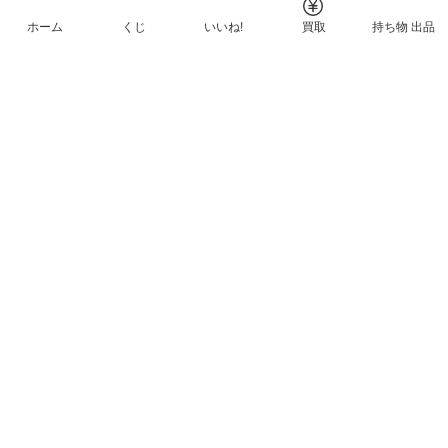
ホーム
くじ
いいね!
買取
持ち物 出品
メルカリNFTについて
ヘルプとガイド
プライバシーと利用規約
© Mercari, Inc.