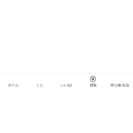
ホーム
くじ
いいね!
買取
持ち物 出品
メルカリNFTについて