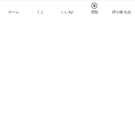
ホーム
くじ
いいね!
買取
持ち物 出品
メルカリNFTについて
ヘルプとガイド
プライバシーと利用規約
© Mercari, Inc.