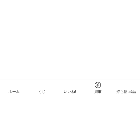
ホーム
くじ
いいね!
買取
持ち物 出品
メルカリNFTについて