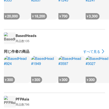
20,000
18,200
700
3,300
¥
¥
¥
¥
BasedHeads
商品数
135
同じ作者の商品
すべて見る
300
300
300
300
¥
¥
¥
¥
PFPAsia
商品数
796