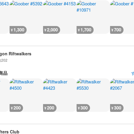
1,300
2,000
1,700
700
¥
¥
¥
¥
gon Riftwalkers
数
202
商品
200
200
300
300
¥
¥
¥
¥
ters Club