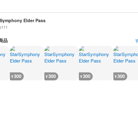
 Symphony Elder Pass
数
111
商品
300
300
300
300
¥
¥
¥
¥