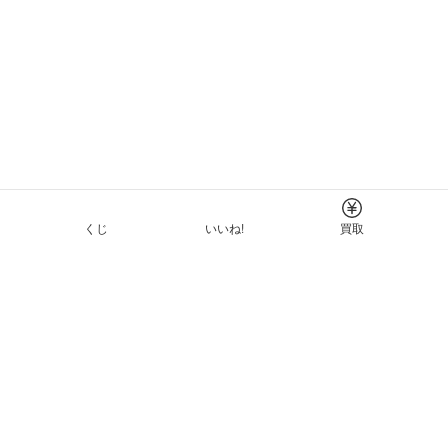
くじ
いいね!
買取
Tについて
イド