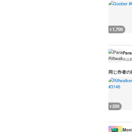
1,700
¥
Para
商品
同じ作者の
200
¥
Monf