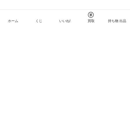
ホーム
くじ
いいね!
買取
持ち物 出品
メルカリNFTについて
ヘルプとガイド
プライバシーと利用規約
© Mercari, Inc.