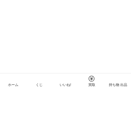
ホーム
くじ
いいね!
買取
持ち物 出品
メルカリNFTについて