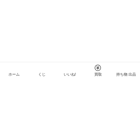
ホーム
くじ
いいね!
買取
持ち物 出品
メルカリNFTについて
ヘルプとガイド