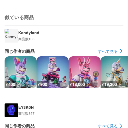
似ている商品
Kandyland
商品数
108
同じ作者の商品
すべて見る
400
900
18,000
19,300
¥
¥
¥
¥
EY3K0N
商品数
357
同じ作者の商品
すべて見る