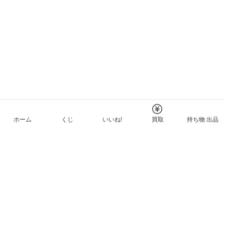
ホーム
くじ
いいね!
買取
持ち物 出品
メルカリNFTについて
ヘルプとガイド