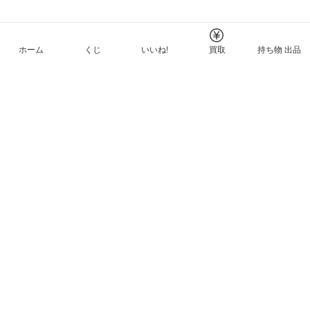
ホーム
くじ
いいね!
買取
持ち物 出品
メルカリNFTについて
ヘルプとガイド
プライバシーと利用規約
© Mercari, Inc.