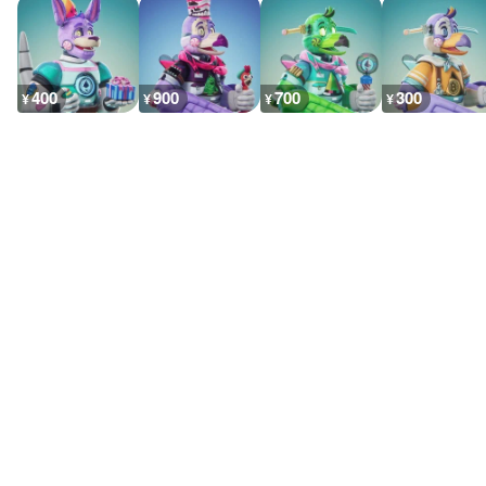
400
900
700
300
¥
¥
¥
¥