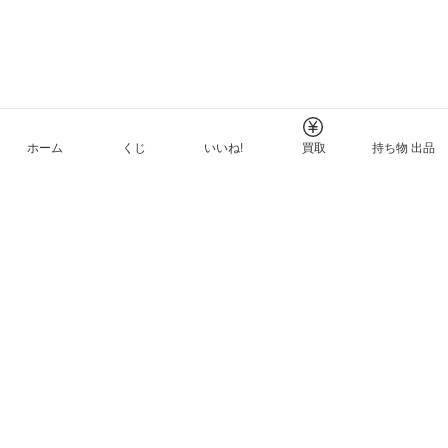
ホーム
くじ
いいね!
買取
持ち物 出品
メルカリNFTについて
ヘルプとガイド
プライバシーと利用規約