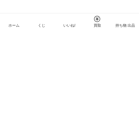
ホーム
くじ
いいね!
買取
持ち物 出品
メルカリNFTについて
ヘルプとガイド
プライバシーと利用規約
© Mercari, Inc.