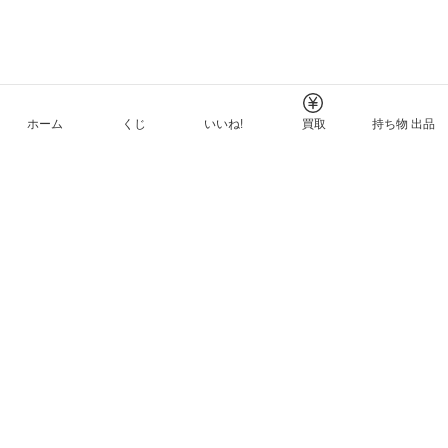
ホーム
くじ
いいね!
買取
持ち物 出品
メルカリNFTについて
ヘルプとガイド
プライバシーと利用規約