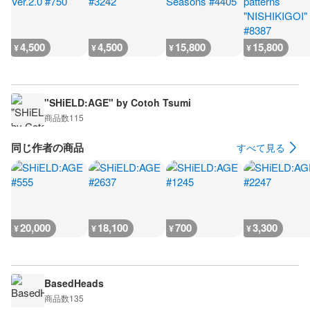
4,500
4,500
15,800
15,800
¥
¥
¥
¥
"SHiELD:AGE" by Cotoh Tsumi
商品数
115
同じ作者の商品
すべて見る
20,000
18,100
700
3,300
¥
¥
¥
¥
BasedHeads
商品数
135