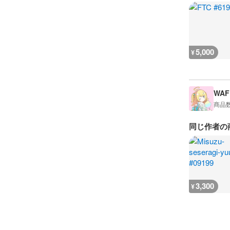
5,000
¥
WAF
商品
同じ作者の
3,300
¥