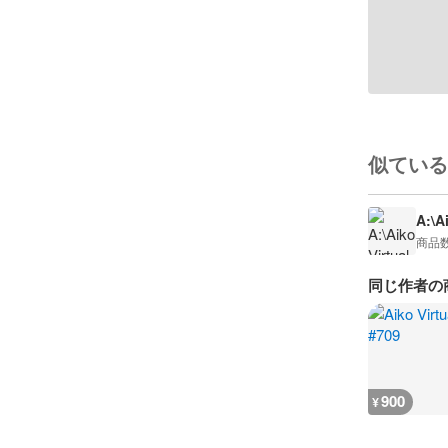
似ている
A:\A
商品
同じ作者の
900
¥