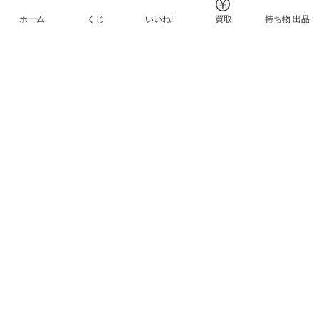
ホーム
くじ
いいね!
買取
持ち物 出品
メルカリNFTについて
ヘルプとガイド
プライバシーと利用規約
© Mercari, Inc.