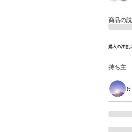
商品の説
購入の注意
持ち主
け