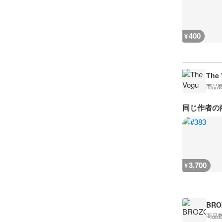
400
¥
The 
商品
同じ作者の
3,700
¥
BRO
商品