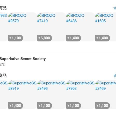
商品
1,100
6,800
1,400
1,400
¥
¥
¥
¥
Superlative Secret Society
数
72
商品
1,400
1,100
1,100
1,100
¥
¥
¥
¥