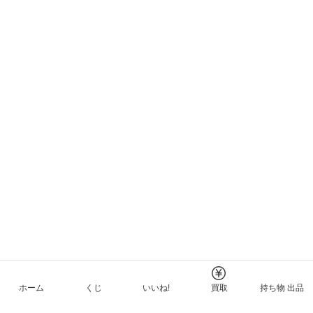
ホーム
くじ
いいね!
買取
持ち物 出品