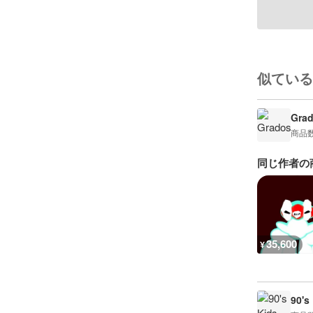
似ている
Gra
商品
同じ作者の
35,600
¥
90's