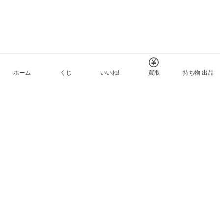
ホーム
くじ
いいね!
買取
持ち物 出品
メルカリNFTについて
ヘルプとガイド
プライバシーと利用規約