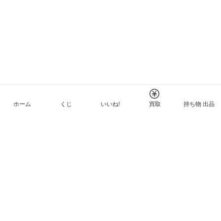
ホーム
くじ
いいね!
買取
持ち物 出品
メルカリNFTについて
ヘルプとガイド
プライバシーと利用規約