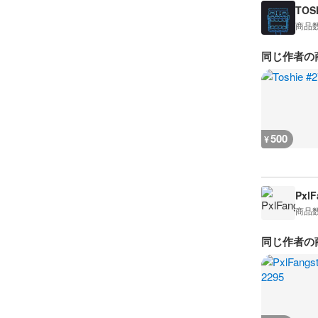
TOS
商品
同じ作者の
500
¥
PxlF
商品
同じ作者の