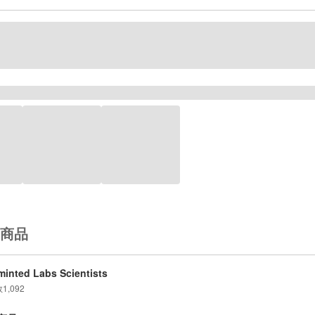
商品
inted Labs Scientists
数
1,092