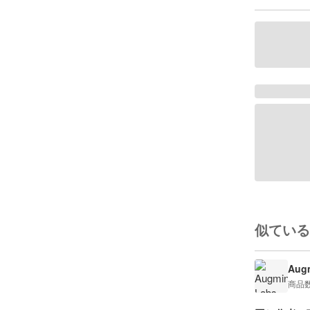
似ている
Augm
商品