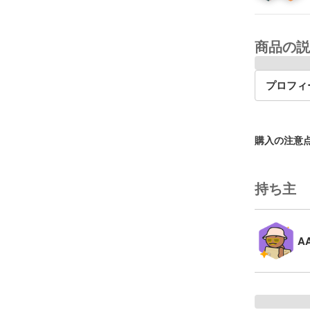
商品の説
プロフィ
購入の注意
持ち主
A